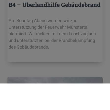
B4 – Überlandhilfe Gebäudebrand
Am Sonntag Abend wurden wir zur
Unterstützung der Feuerwehr Münstertal
alarmiert. Wir rückten mit dem Löschzug aus
und unterstützten bei der Brandbekämpfung
des Gebäudebrands.