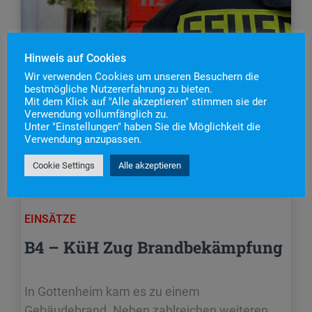
Hinweis auf Cookies
Wir verwenden Cookies um unseren Besuchern die
bestmögliche Nutzererfahrung zu bieten.
Mit dem Klick auf "Alle akzeptieren" stimmen sie der
Verwendung vollumfänglich zu.
Unter "Einstellungen" haben Sie die Möglichkeit die
Verwendung anzupassen.
Cookie Settings
Alle akzeptieren
EINSÄTZE
B4 – KüH Zug Brandbekämpfung
In Gottenheim kam es zu einem
Gebäudebrand. Neben zahlreichen weiteren