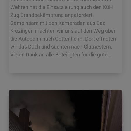
Wehren hat die Einsatzleitung auch den KüH
Zug Brandbekämpfung angefordert.
Gemeinsam mit den Kameraden aus Bad
Krozingen machten wir uns auf den Weg über
die Autobahn nach Gottenheim. Dort öffneten
wir das Dach und suchten nach Glutnestern.
Vielen Dank an alle Beteiligten für die gute…