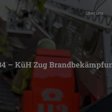
Über uns
B4 – KüH Zug Brandbekämpfu