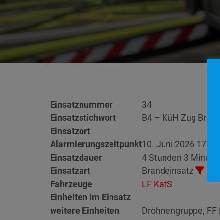
Einsatznummer
34
Einsatzstichwort
B4 – KüH Zug Bra
Einsatzort
Alarmierungszeitpunkt
10. Juni 2026 17:52
Einsatzdauer
4 Stunden 3 Minute
Einsatzart
Brandeinsatz
> B
Fahrzeuge
LF KatS
Einheiten im Einsatz
weitere Einheiten
Drohnengruppe, FF B