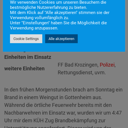
Wir verwenden Cookies um unseren Besuchern die
Einsatznummer
68
bestmögliche Nutzererfahrung zu bieten.
Einsatzstichwort
B4 – Überlandhilfe
Mit dem Klick auf "Alle akzeptieren" stimmen sie der
Verwendung vollumfänglich zu.
Einsatzort
Unter "Einstellungen" haben Sie die Möglichkeit die
Alarmierungszeitpunkt
23. November 2025 4:47
Verwendung anzupassen.
Einsatzdauer
6 Stunden 43 Minuten
Cookie Settings
Alle akzeptieren
Einsatzart
Brandeinsatz
> B4
Fahrzeuge
LF KatS
Einheiten im Einsatz
FF Bad Krozingen,
Polizei
,
weitere Einheiten
Rettungsdienst, uvm.
In den frühen Morgenstunden brach am Sonntag ein
Brand in einem Weingut in Gottenheim aus.
Während die örtliche Feuerwehr bereits mit den
Nachbarwehren im Einsatz war, wurden wir um 4:47
Uhr mir dem KÜH Zug Brandbekämpfung zur