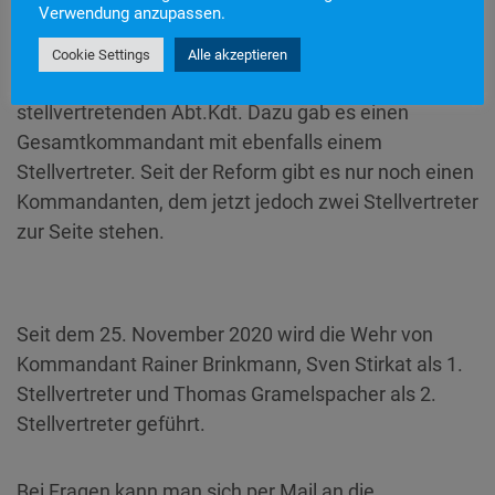
Verwendung anzupassen.
Abteilungen (Staufen, Grunern und Wettelbrunn).
Jede Abteilung hatte einen
Cookie Settings
Alle akzeptieren
Abteilungskommandanten und einen
stellvertretenden Abt.Kdt. Dazu gab es einen
Gesamtkommandant mit ebenfalls einem
Stellvertreter. Seit der Reform gibt es nur noch einen
Kommandanten, dem jetzt jedoch zwei Stellvertreter
zur Seite stehen.
Seit dem 25. November 2020 wird die Wehr von
Kommandant Rainer Brinkmann, Sven Stirkat als 1.
Stellvertreter und Thomas Gramelspacher als 2.
Stellvertreter geführt.
Bei Fragen kann man sich per Mail an die