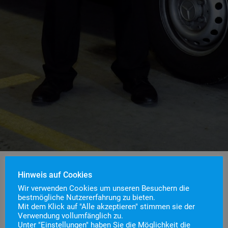
Hinweis auf Cookies
Wir verwenden Cookies um unseren Besuchern die
bestmögliche Nutzererfahrung zu bieten.
Mit dem Klick auf "Alle akzeptieren" stimmen sie der
Im Jahr 2010 wurde die Abteilungsstruktur der
Verwendung vollumfänglich zu.
Feuerwehr Staufen aufgelöst. Bis dahin gab es drei
Unter "Einstellungen" haben Sie die Möglichkeit die