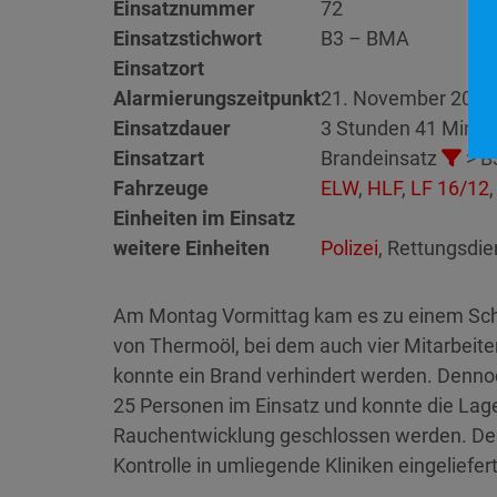
Einsatznummer
72
Einsatzstichwort
B3 – BMA
Einsatzort
Alarmierungszeitpunkt
21. November 2022
Einsatzdauer
3 Stunden 41 Minut
Einsatzart
Brandeinsatz
> B
Fahrzeuge
ELW
,
HLF
,
LF 16/12
Einheiten im Einsatz
weitere Einheiten
Polizei
, Rettungsdie
Am Montag Vormittag kam es zu einem Schad
von Thermoöl, bei dem auch vier Mitarbeite
konnte ein Brand verhindert werden. Denno
25 Personen im Einsatz und konnte die Lage
Rauchentwicklung geschlossen werden. Der R
Kontrolle in umliegende Kliniken eingeliefert