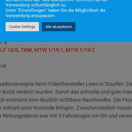
Verwendung vollumfänglich zu.
Unter "Einstellungen" haben Sie die Möglichkeit die
Verwendung anzupassen.
 9:19
Cookie Settings
Alle akzeptieren
en
3
,
LF 10/6
,
TKM
,
MTW 1/19-1
,
MTW 1/19-2
nst
ensereignis beim Folienhersteller Liveo in Staufen. Dab
r leicht verletzt wurden. Durch das schnelle und gute Ha
ch entstand eine deutlich sichtbare Rauchwolke. Die Fe
 schnell unter Kontrolle bringen. Zwischenzeitlich musst
ettungsdienst war mit 5 Fahrzeugen vor Ort und versorgt
.