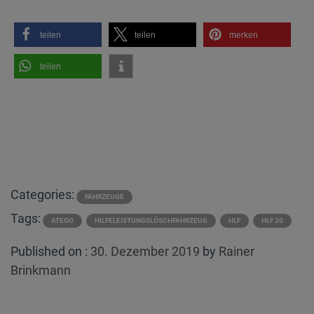
teilen
teilen
merken
teilen
Categories:
FAHRZEUGE
Tags:
ATEGO
HILFELEISTUNGSLÖSCHFAHRZEUG
HLF
HLF 20
Posted
Published on :
30. Dezember 2019
by
Rainer
on
Brinkmann