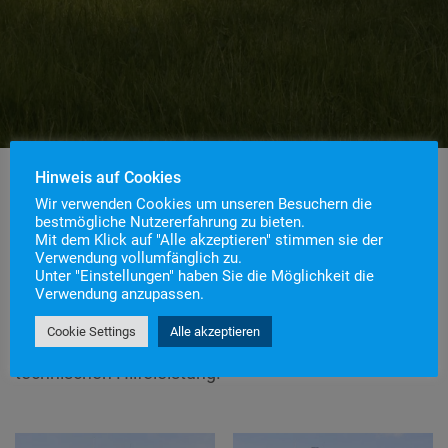
Hinweis auf Cookies
Wir verwenden Cookies um unseren Besuchern die
bestmögliche Nutzererfahrung zu bieten.
Mit dem Klick auf "Alle akzeptieren" stimmen sie der
Verwendung vollumfänglich zu.
Im Jahr 2019 wurde das HLF 20 beschafft. Als
Unter "Einstellungen" haben Sie die Möglichkeit die
Fahrgestell dient ein Mercedes Benz Atego 1530.
Verwendung anzupassen.
Der Aufbau stammt von der Firma Magirus. Zur
Cookie Settings
Alle akzeptieren
Beladung gehört umfangreiches Material zur
technischen Hilfeleistung.