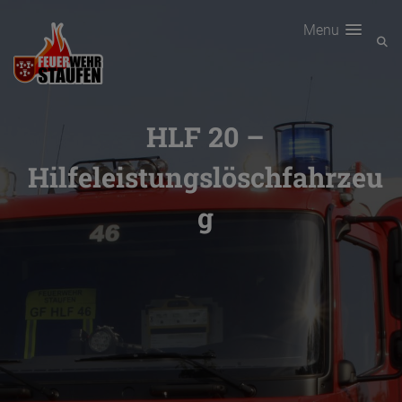
Menu
HLF 20 –
Hilfeleistungslöschfahrzeu
g