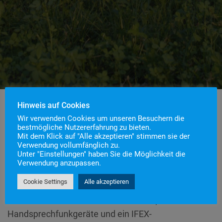
Hinweis auf Cookies
Wir verwenden Cookies um unseren Besuchern die
bestmögliche Nutzererfahrung zu bieten.
Mit dem Klick auf "Alle akzeptieren" stimmen sie der
Verwendung vollumfänglich zu.
Der Einsatzleitwagen dient dem Zugführer als
Unter "Einstellungen" haben Sie die Möglichkeit die
Führungsfahrzeug. Darin finden sich zwei
Verwendung anzupassen.
Funkarbeitsplätze mit je einem 2m und einem 4m
Cookie Settings
Alle akzeptieren
Funkgerät, Telefon, Fax und Internetzugang. Weiter
werden zahlreiche Einsatzdokumente, mehrere 2m
Handsprechfunkgeräte und ein IFEX-