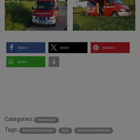
teilen
teilen
merken
teilen
Categories:
FAHRZEUGE
Tags:
EINSATZLEITWAGEN
ELW
MERCEDES SPRINTER