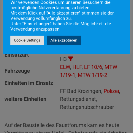
Wir verwenden Cookies um unseren Besuchern die
Einsatznummer
128
bestmögliche Nutzererfahrung zu bieten.
H3 – Rettung aus Höhen und
Mit dem Klick auf "Alle akzeptieren" stimmen sie der
Einsatzstichwort
Verwendung vollumfänglich zu.
Tiefen
Unter "Einstellungen" haben Sie die Möglichkeit die
Einsatzort
Verwendung anzupassen.
Alarmierungszeitpunkt
27. November 2023 10:54
Cookie Settings
Alle akzeptieren
Einsatzdauer
1 Stunde 36 Minuten
Technische Hilfeleistung
>
Einsatzart
H3
ELW
,
HLF
,
LF 10/6
,
MTW
Fahrzeuge
1/19-1
,
MTW 1/19-2
Einheiten im Einsatz
FF Bad Krozingen,
Polizei
,
weitere Einheiten
Rettungsdienst,
Rettungshubschrauber
Auf der Baustelle des Faustforums kam es heute