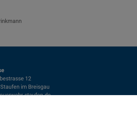
Brinkmann
se
bestrasse 12
Staufen im Breisgau
euerwehr-staufen.de