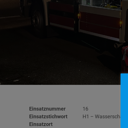
Einsatznummer
16
Einsatzstichwort
H1 – Wasserschad
Einsatzort