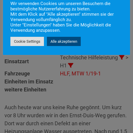
Wir verwenden Cookies um unseren Besuchern die
bestmögliche Nutzererfahrung zu bieten.
Mit dem Klick auf "Alle akzeptieren" stimmen sie der
Einsatznummer
49
Verwendung vollumfänglich zu.
Unter "Einstellungen" haben Sie die Möglichkeit die
Einsatzstichwort
H1 – Wassernot
Verwendung anzupassen.
Einsatzort
Alarmierungszeitpunkt
23. Juni 2021 7:56
Cookie Settings
Alle akzeptieren
Einsatzdauer
1 Stunde 34 Minuten
Technische Hilfeleistung
>
Einsatzart
H1
Fahrzeuge
HLF
,
MTW 1/19-1
Einheiten im Einsatz
weitere Einheiten
Auch heute war uns keine Ruhe gegönnt. Um kurz
vor 8 Uhr wurden wir in den Ernst-Duis-Weg gerufen.
Dort war durch einen Defekt an einer
Heizungsanlage Wasser ausgetreten. Nach rund 1,5