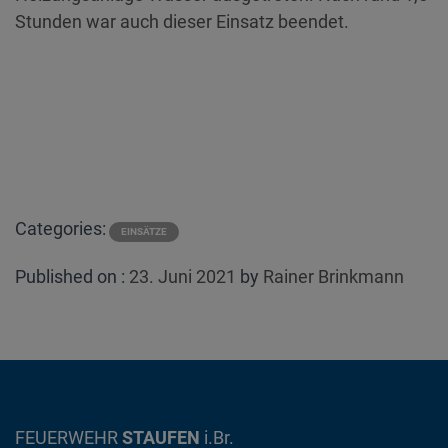
Stunden war auch dieser Einsatz beendet.
Categories:
EINSÄTZE
Posted
Published on :
23. Juni 2021
by
Rainer Brinkmann
on
FEUERWEHR
STAUFEN
i.Br.