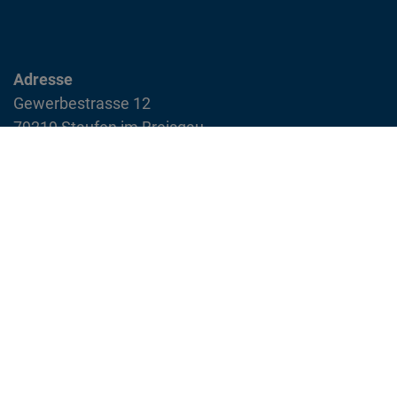
Adresse
Gewerbestrasse 12
79219 Staufen im Breisgau
info@feuerwehr-staufen.de
Interner Bereich
Impressum
Datenschutzvereinbarung