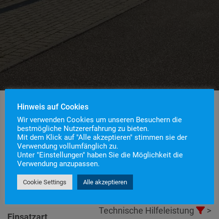
Hinweis auf Cookies
Wir verwenden Cookies um unseren Besuchern die
bestmögliche Nutzererfahrung zu bieten.
Einsatznummer
100
Mit dem Klick auf "Alle akzeptieren" stimmen sie der
H1 – Unterstützung
Verwendung vollumfänglich zu.
Einsatzstichwort
Unter "Einstellungen" haben Sie die Möglichkeit die
Rettungsdienst
Verwendung anzupassen.
Einsatzort
Cookie Settings
Alle akzeptieren
Alarmierungszeitpunkt
7. Juli 2021 11:34
Einsatzdauer
1 Stunde 11 Minuten
Technische Hilfeleistung
>
Einsatzart