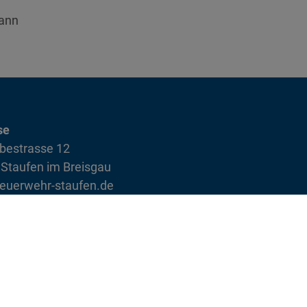
mann
se
bestrasse 12
Staufen im Breisgau
euerwehr-staufen.de