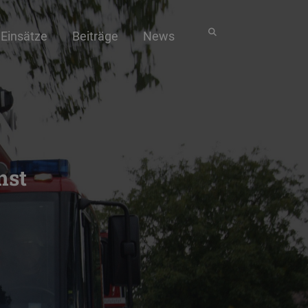
Einsätze
Beiträge
News
nst