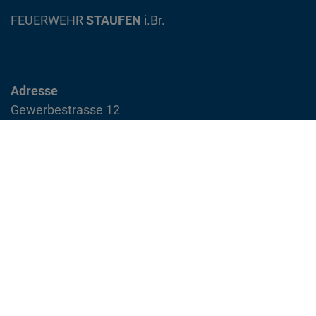
FEUERWEHR
STAUFEN
i.Br.
Adresse
Gewerbestrasse 12
79219 Staufen im Breisgau
info@feuerwehr-staufen.de
Interner Bereich
Impressum
Datenschutzvereinbarung