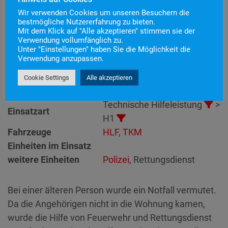
Wir verwenden Cookies um unseren Besuchern die
bestmögliche Nutzererfahrung zu bieten.
Mit dem Klick auf "Alle akzeptieren" stimmen sie der
Einsatznummer
8
Verwendung vollumfänglich zu.
Einsatzstichwort
H1 – Türnotöffnung
Unter "Einstellungen" haben Sie die Möglichkeit die
Verwendung anzupassen.
Einsatzort
Alarmierungszeitpunkt
16. Februar 2023 8:47
Cookie Settings
Alle akzeptieren
Einsatzdauer
33 Minuten
Technische Hilfeleistung
>
Einsatzart
H1
Fahrzeuge
HLF
,
TKM
Einheiten im Einsatz
weitere Einheiten
Polizei
, Rettungsdienst
Bei einer älteren Person wurde ein Notfall vermutet.
Da die Angehörigen nicht in die Wohnung kamen,
wurde die Hilfe von Feuerwehr und Rettungsdienst