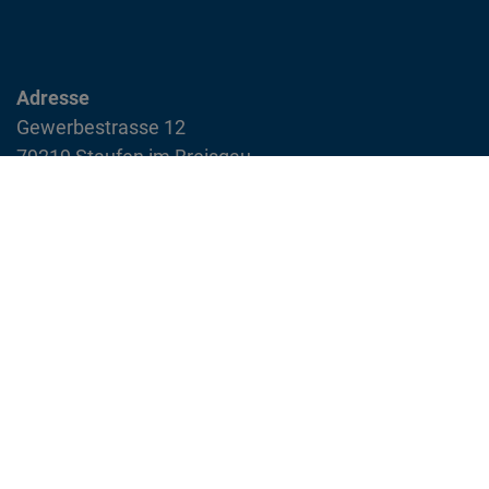
Adresse
Gewerbestrasse 12
79219 Staufen im Breisgau
info@feuerwehr-staufen.de
Interner Bereich
Impressum
Datenschutzvereinbarung