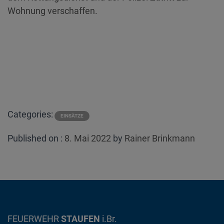
Wohnung verschaffen.
Categories:
EINSÄTZE
Posted
Published on :
8. Mai 2022
by
Rainer Brinkmann
on
FEUERWEHR
STAUFEN
i.Br.