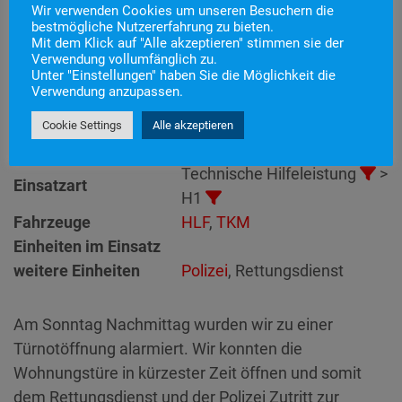
Wir verwenden Cookies um unseren Besuchern die
bestmögliche Nutzererfahrung zu bieten.
Mit dem Klick auf "Alle akzeptieren" stimmen sie der
Einsatznummer
25
Verwendung vollumfänglich zu.
Unter "Einstellungen" haben Sie die Möglichkeit die
Einsatzstichwort
H1 – Türnotöffnung
Verwendung anzupassen.
Einsatzort
Alarmierungszeitpunkt
8. Mai 2022 16:35
Cookie Settings
Alle akzeptieren
Einsatzdauer
40 Minuten
Technische Hilfeleistung
>
Einsatzart
H1
Fahrzeuge
HLF
,
TKM
Einheiten im Einsatz
weitere Einheiten
Polizei
, Rettungsdienst
Am Sonntag Nachmittag wurden wir zu einer
Türnotöffnung alarmiert. Wir konnten die
Wohnungstüre in kürzester Zeit öffnen und somit
dem Rettungsdienst und der Polizei Zutritt zur