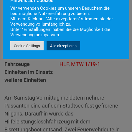
Hinweis auf Cookies
Einsatznummer
7
Wir verwenden Cookies um unseren Besuchern die
bestmögliche Nutzererfahrung zu bieten.
Einsatzstichwort
H1 – Tierrettung
Mit dem Klick auf "Alle akzeptieren" stimmen sie der
Einsatzort
Verwendung vollumfänglich zu.
Unter "Einstellungen" haben Sie die Möglichkeit die
Alarmierungszeitpunkt
20. Januar 2024 8:37
Verwendung anzupassen.
Einsatzdauer
1 Stunde 18 Minuten
Cookie Settings
Alle akzeptieren
Technische Hilfeleistung
>
Einsatzart
H1
Fahrzeuge
HLF
,
MTW 1/19-1
Einheiten im Einsatz
weitere Einheiten
Am Samstag Vormittag meldeten mehrere
Passanten eine auf dem Stadtsee fest gefrorene
Nilgans. Daraufhin wurde das
Hilfeleistungslöschfahrzeug mit dem
Eisrettungsboot entsand. Zwei Feuerwehrleute in