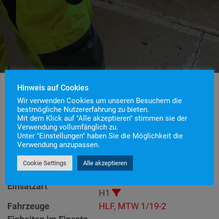
Hinweis auf Cookies
Wir verwenden Cookies um unseren Besuchern die
bestmögliche Nutzererfahrung zu bieten.
Einsatznummer
47
Mit dem Klick auf "Alle akzeptieren" stimmen sie der
Einsatzstichwort
H1 – Tierrettung
Verwendung vollumfänglich zu.
Unter "Einstellungen" haben Sie die Möglichkeit die
Einsatzort
Verwendung anzupassen.
Alarmierungszeitpunkt
29. Juni 2026 16:20
Cookie Settings
Alle akzeptieren
Einsatzdauer
50 Minuten
Technische Hilfeleistung
>
Einsatzart
H1
Fahrzeuge
HLF
,
MTW 1/19-2