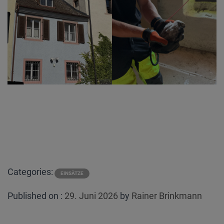
Categories:
EINSÄTZE
Posted
Published on :
29. Juni 2026
by
Rainer Brinkmann
on