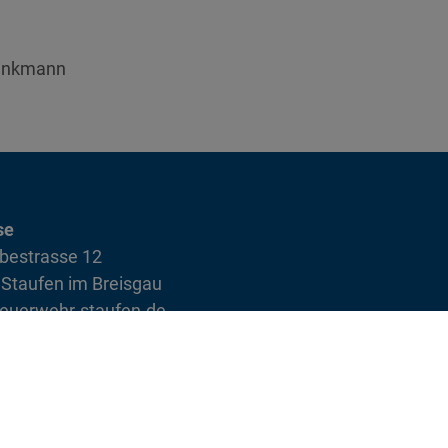
rinkmann
se
bestrasse 12
Staufen im Breisgau
euerwehr-staufen.de