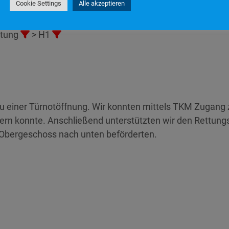
Cookie Settings
Alle akzeptieren
:17
n
stung
> H1
 zu einer Türnotöffnung. Wir konnten mittels TKM Zugang
rn konnte. Anschließend unterstützten wir den Rettungs
 Obergeschoss nach unten beförderten.