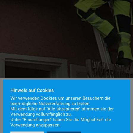
Hinweis auf Cookies
Wir verwenden Cookies um unseren Besuchern die
Einsatznummer
45
bestmögliche Nutzererfahrung zu bieten.
Mit dem Klick auf "Alle akzeptieren" stimmen sie der
Einsatzstichwort
H1 – Hilfeleistung klein
Verwendung vollumfänglich zu.
Einsatzort
Unter "Einstellungen" haben Sie die Möglichkeit die
Verwendung anzupassen.
Alarmierungszeitpunkt
18. Juni 2023 19:20