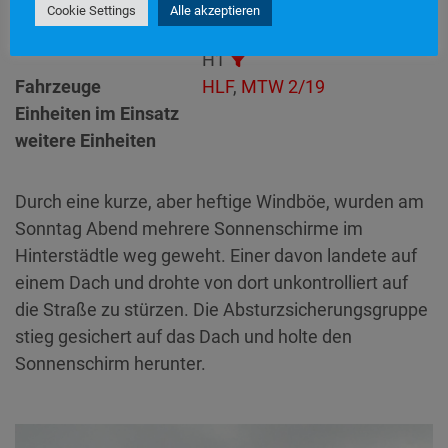
Einsatzdauer
40 Minuten
Cookie Settings
Alle akzeptieren
Technische Hilfeleistung
>
Einsatzart
H1
Fahrzeuge
HLF
,
MTW 2/19
Einheiten im Einsatz
weitere Einheiten
Durch eine kurze, aber heftige Windböe, wurden am
Sonntag Abend mehrere Sonnenschirme im
Hinterstädtle weg geweht. Einer davon landete auf
einem Dach und drohte von dort unkontrolliert auf
die Straße zu stürzen. Die Absturzsicherungsgruppe
stieg gesichert auf das Dach und holte den
Sonnenschirm herunter.