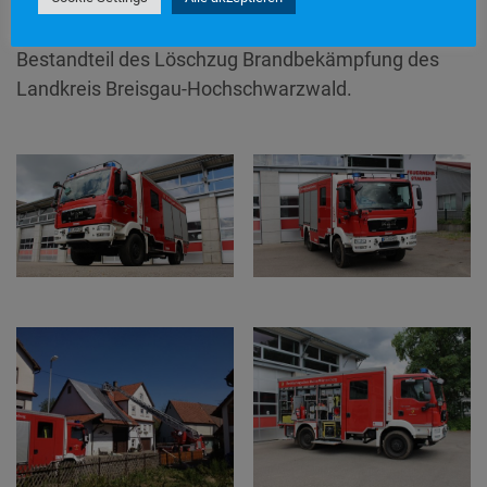
Feuerwehr Staufen besetzt und rückt bei Bedarf
auch zu überregionalen Einsätzen aus. Es ist
Bestandteil des Löschzug Brandbekämpfung des
Landkreis Breisgau-Hochschwarzwald.