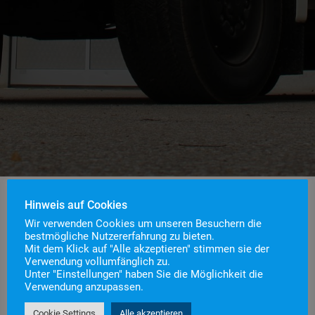
Hinweis auf Cookies
Wir verwenden Cookies um unseren Besuchern die
bestmögliche Nutzererfahrung zu bieten.
Mit dem Klick auf "Alle akzeptieren" stimmen sie der
Im Jahr 2011 wurde in Staufen ein LF KatS des
Verwendung vollumfänglich zu.
Unter "Einstellungen" haben Sie die Möglichkeit die
Bundeskatastrophenschutz stationiert. Das
Verwendung anzupassen.
Fahrzeug wird durch ehrenamtliche Kräfte der
Cookie Settings
Alle akzeptieren