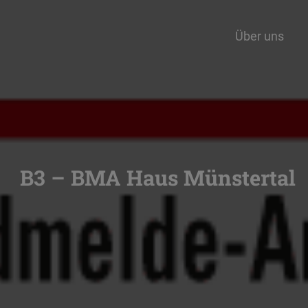
Über uns
B3 – BMA Haus Münstertal