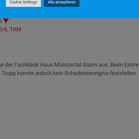
Cookie Settings
Alle akzeptieren
:59
3
0/6
,
TKM
 der Fachklinik Haus Münstertal Alarm aus. Beim Eintref
 Trupp konnte jedoch kein Schadensereignis feststellen.