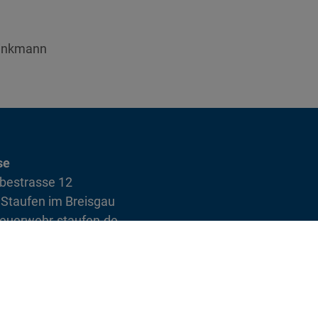
rinkmann
se
bestrasse 12
Staufen im Breisgau
euerwehr-staufen.de