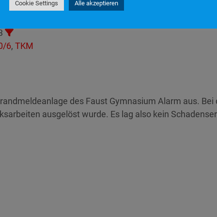
Cookie Settings
Alle akzeptieren
20
3
0/6
,
TKM
randmeldeanlage des Faust Gymnasium Alarm aus. Bei d
sarbeiten ausgelöst wurde. Es lag also kein Schadenserei