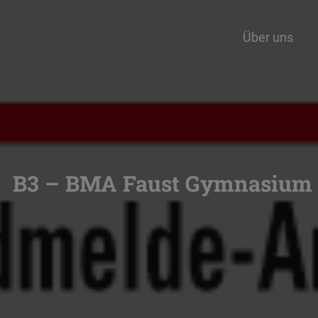
Über uns
B3 – BMA Faust Gymnasium