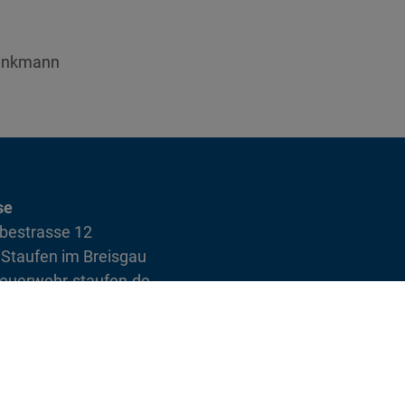
rinkmann
se
bestrasse 12
Staufen im Breisgau
euerwehr-staufen.de