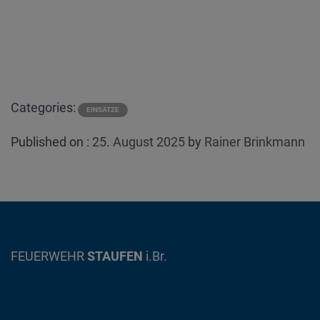
Categories:
EINSÄTZE
Posted
Published on :
25. August 2025
by
Rainer Brinkmann
on
FEUERWEHR
STAUFEN
i.Br.