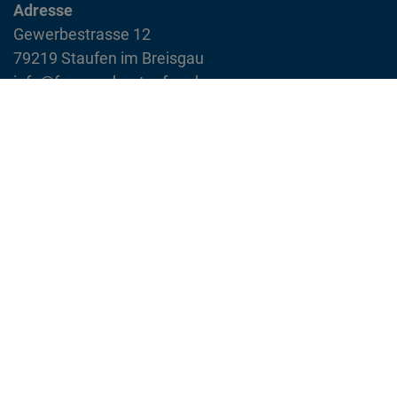
Adresse
Gewerbestrasse 12
79219 Staufen im Breisgau
info@feuerwehr-staufen.de
Interner Bereich
Impressum
Datenschutzvereinbarung