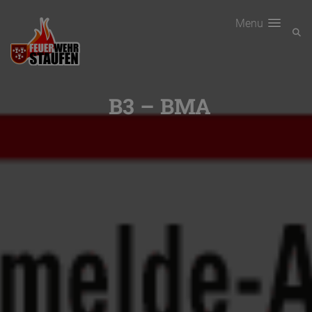
Menu
B3 – BMA