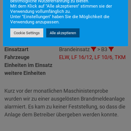
bestmögliche Nutzererfahrung zu bieten.
Mit dem Klick auf "Alle akzeptieren" stimmen sie der
Einsatznummer
50
Verwendung vollumfänglich zu.
Unter "Einstellungen" haben Sie die Möglichkeit die
Einsatzstichwort
B3 – BMA
Verwendung anzupassen.
Einsatzort
Alarmierungszeitpunkt
25. August 2025 18:52
Cookie Settings
Alle akzeptieren
Einsatzdauer
1 Stunde 8 Minuten
Einsatzart
Brandeinsatz
> B3
Fahrzeuge
ELW
,
LF 16/12
,
LF 10/6
,
TKM
Einheiten im Einsatz
weitere Einheiten
Kurz vor der monatlichen Maschinistenprobe
wurden wir zu einer ausgelösten Brandmeldeanlage
alarmiert. Es kam zu keiner Feststellung, so dass die
Anlage dem Betreiber übergeben werden konnte.