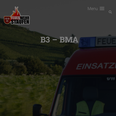
Menu
B3 – BMA