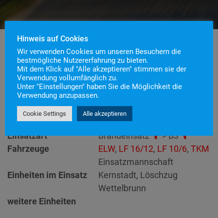
Hinweis auf Cookies
Wir verwenden Cookies um unseren Besuchern die
bestmögliche Nutzererfahrung zu bieten.
Einsatznummer
46
Mit dem Klick auf "Alle akzeptieren" stimmen sie der
Verwendung vollumfänglich zu.
Einsatzstichwort
B3 – BMA
Unter "Einstellungen" haben Sie die Möglichkeit die
Einsatzort
Verwendung anzupassen.
Alarmierungszeitpunkt
3. September 2020 22:07
Cookie Settings
Alle akzeptieren
Einsatzdauer
53 Minuten
Einsatzart
Brandeinsatz
> B3
Fahrzeuge
ELW
,
LF 16/12
,
LF 10/6
,
TKM
Einsatzmannschaft
Einheiten im Einsatz
Kernstadt, Löschzug
Wettelbrunn
weitere Einheiten