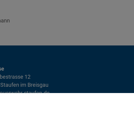
mann
se
bestrasse 12
Staufen im Breisgau
euerwehr-staufen.de