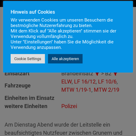
Hinweis auf Cookies
Wir verwenden Cookies um unseren Besuchern die
bestmögliche Nutzererfahrung zu bieten.
Mit dem Klick auf "Alle akzeptieren" stimmen sie der
Einsatznummer
42
Verwendung vollumfänglich zu.
Einsatzstichwort
B2 – Vegetationsbrand
Unter "Einstellungen" haben Sie die Möglichkeit die
Verwendung anzupassen.
Einsatzort
Alarmierungszeitpunkt
26. Juli 2022 21:35
Cookie Settings
Alle akzeptieren
Einsatzdauer
1 Stunde 5 Minuten
Einsatzart
Brandeinsatz
> B2
ELW
,
LF 16/12
,
LF 10/6
,
Fahrzeuge
MTW 1/19-1
,
MTW 2/19
Einheiten im Einsatz
weitere Einheiten
Polizei
Am Dienstag Abend wurde der Leitstelle ein
beaufsichtigtes Nutzfeuer zwischen Grunern und