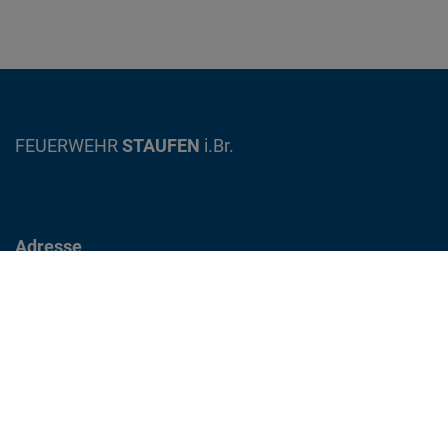
on
FEUERWEHR
STAUFEN
i.Br.
Adresse
Gewerbestrasse 12
79219 Staufen im Breisgau
info@feuerwehr-staufen.de