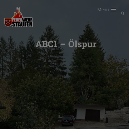
Menu
ABC1 – Ölspur