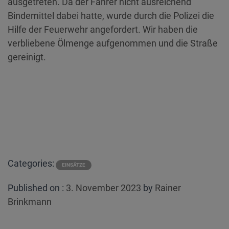
ausgetreten. Da der Fahrer nicht ausreichend
Bindemittel dabei hatte, wurde durch die Polizei die
Hilfe der Feuerwehr angefordert. Wir haben die
verbliebene Ölmenge aufgenommen und die Straße
gereinigt.
Categories:
EINSÄTZE
Posted
Published on :
3. November 2023
by
Rainer
on
Brinkmann