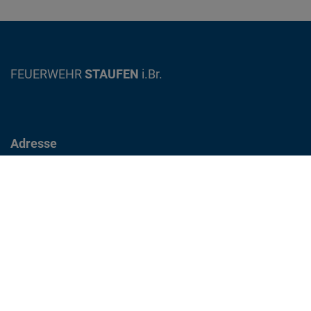
FEUERWEHR
STAUFEN
i.Br.
Adresse
Gewerbestrasse 12
79219 Staufen im Breisgau
info@feuerwehr-staufen.de