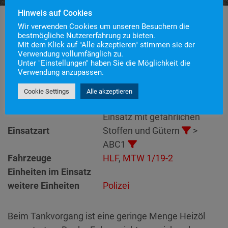
Hinweis auf Cookies
Wir verwenden Cookies um unseren Besuchern die
bestmögliche Nutzererfahrung zu bieten.
Mit dem Klick auf "Alle akzeptieren" stimmen sie der
Einsatznummer
121
Verwendung vollumfänglich zu.
Einsatzstichwort
ABC1 – Ölspur
Unter "Einstellungen" haben Sie die Möglichkeit die
Verwendung anzupassen.
Einsatzort
Alarmierungszeitpunkt
3. November 2023 15:09
Cookie Settings
Alle akzeptieren
Einsatzdauer
1 Stunde 6 Minuten
Einsatz mit gefährlichen
Einsatzart
Stoffen und Gütern
>
ABC1
Fahrzeuge
HLF
,
MTW 1/19-2
Einheiten im Einsatz
weitere Einheiten
Polizei
Beim Tankvorgang ist eine geringe Menge Heizöl