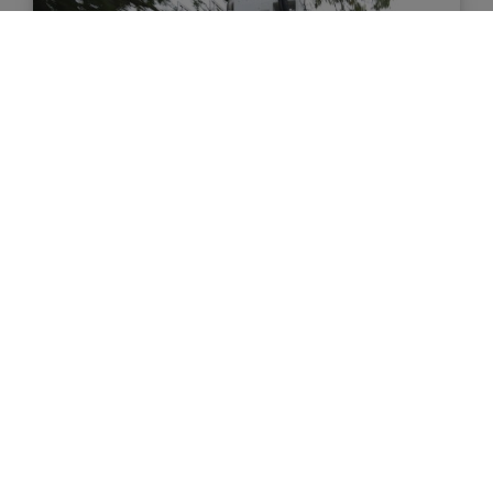
FAHRZEUGE
TKM – Teleskopmast
Als Hubrettungsfahrzeug nutzt die Feuerwehr
Staufen einen Teleskopmast von Magirus. Das
Fahrzeug wurde 2006 angeschafft und als