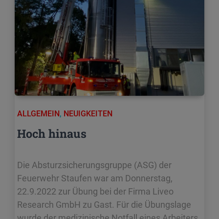
ALLGEMEIN
,
NEUIGKEITEN
Hoch hinaus
Die Absturzsicherungsgruppe (ASG) der
Feuerwehr Staufen war am Donnerstag,
22.9.2022 zur Übung bei der Firma Liveo
Research GmbH zu Gast. Für die Übungslage
wurde der medizinische Notfall eines Arbeiters