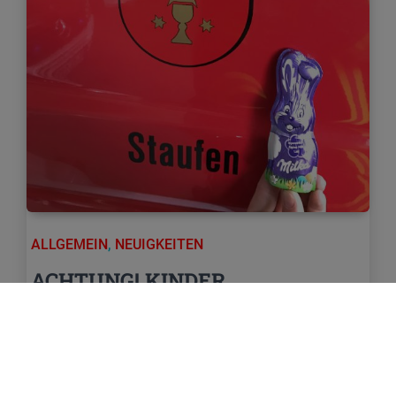
ALLGEMEIN
,
NEUIGKEITEN
ACHTUNG! KINDER
AUFGEPASST!
Der Osterhase hat die Feuerwehr um
Unterstützung gebeten. Da er an Ostern nicht