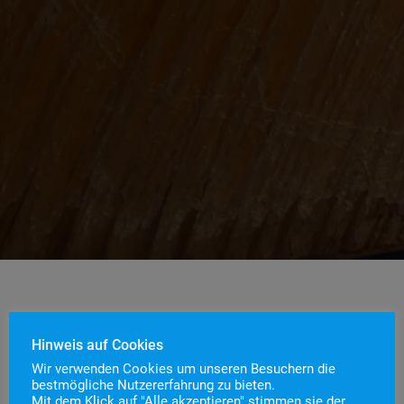
Hinweis auf Cookies
Wir hatten die Kinder von Staufen, Grunern und
Wir verwenden Cookies um unseren Besuchern die
bestmögliche Nutzererfahrung zu bieten.
Wettelbrunn dazu aufgerufen, uns Bilder zu malen
Mit dem Klick auf "Alle akzeptieren" stimmen sie der