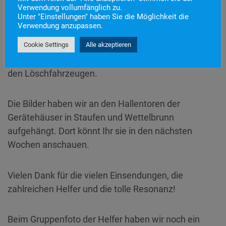
und zu schicken. Uns erreichten 188 Bilder. Am
Verwendung vollumfänglich zu.
Unter "Einstellungen" haben Sie die Möglichkeit die
Samstag Nachmittag machten sich dann einige
Verwendung anzupassen.
Kameraden auf den Weg und brachten den kleinen
Künstlerinnen und Künstlern als Dankeschön einen
Cookie Settings
Alle akzeptieren
Schokohasen vorbei. Natürlich standesgemäß mit
den Löschfahrzeugen.
Die Bilder haben wir an den Hallentoren der
Gerätehäuser in Staufen und Wettelbrunn
aufgehängt. Dort könnt Ihr sie in den nächsten
Wochen anschauen.
Vielen Dank für die vielen Einsendungen, die
zahlreichen Helfer und die tolle Resonanz!
Beim Gruppenfoto der Helfer haben wir noch ein