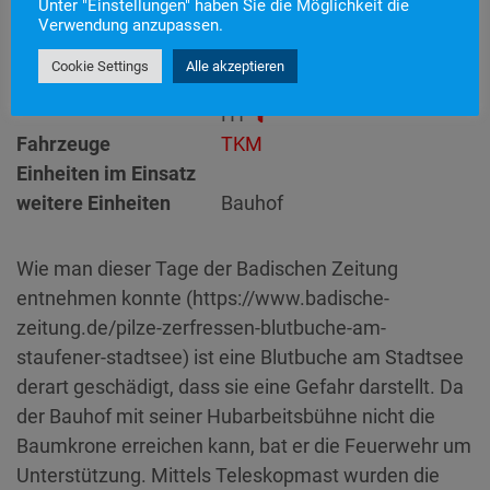
Unter "Einstellungen" haben Sie die Möglichkeit die
Alarmierungszeitpunkt
17. August 2021 7:30
Verwendung anzupassen.
Einsatzdauer
6 Stunden
Cookie Settings
Alle akzeptieren
Technische Hilfeleistung
>
Einsatzart
H1
Fahrzeuge
TKM
Einheiten im Einsatz
weitere Einheiten
Bauhof
Wie man dieser Tage der Badischen Zeitung
entnehmen konnte (https://www.badische-
zeitung.de/pilze-zerfressen-blutbuche-am-
staufener-stadtsee) ist eine Blutbuche am Stadtsee
derart geschädigt, dass sie eine Gefahr darstellt. Da
der Bauhof mit seiner Hubarbeitsbühne nicht die
Baumkrone erreichen kann, bat er die Feuerwehr um
Unterstützung. Mittels Teleskopmast wurden die