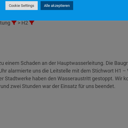
Cookie Settings
Alle akzeptieren
n
stung
> H2
s zu einem Schaden an der Hauptwasserleitung. Die Baugru
hr alarmierte uns die Leitstelle mit dem Stichwort H1 –
er Stadtwerke haben den Wasseraustritt gestoppt. Wir ko
nd zwei Stunden war der Einsatz für uns beendet.