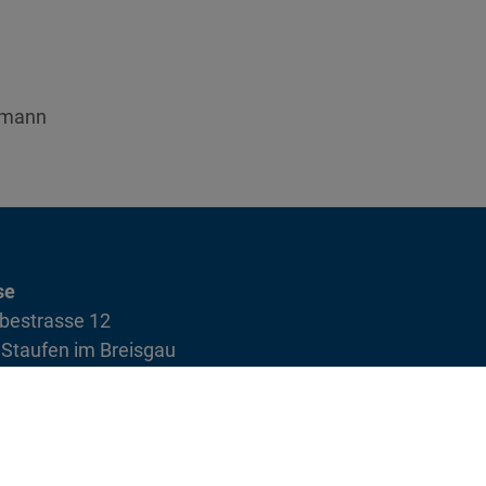
kmann
se
bestrasse 12
Staufen im Breisgau
euerwehr-staufen.de