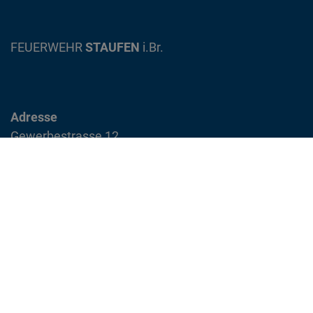
FEUERWEHR
STAUFEN
i.Br.
Adresse
Gewerbestrasse 12
79219 Staufen im Breisgau
info@feuerwehr-staufen.de
Interner Bereich
Impressum