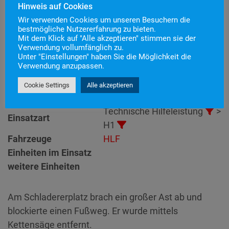
Hinweis auf Cookies
Wir verwenden Cookies um unseren Besuchern die
bestmögliche Nutzererfahrung zu bieten.
Mit dem Klick auf "Alle akzeptieren" stimmen sie der
Einsatznummer
123-124
Verwendung vollumfänglich zu.
Einsatzstichwort
H1 – Unwetterschäden
Unter "Einstellungen" haben Sie die Möglichkeit die
Verwendung anzupassen.
Einsatzort
Alarmierungszeitpunkt
5. November 2023 1:35
Cookie Settings
Alle akzeptieren
Einsatzdauer
1 Stunde 5 Minuten
Technische Hilfeleistung
>
Einsatzart
H1
Fahrzeuge
HLF
Einheiten im Einsatz
weitere Einheiten
Am Schladererplatz brach ein großer Ast ab und
blockierte einen Fußweg. Er wurde mittels
Kettensäge entfernt.