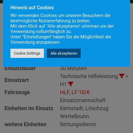
Hinweis auf Cookies
Wir verwenden Cookies um unseren Besuchern die
bestmögliche Nutzererfahrung zu bieten.
Mit dem Klick auf "Alle akzeptieren" stimmen sie der
Einsatznummer
64
Verwendung vollumfänglich zu.
H1 – Unterstützung
Unter "Einstellungen" haben Sie die Möglichkeit die
Einsatzstichwort
Verwendung anzupassen.
Rettungsdienst
Einsatzort
Cookie Settings
Alle akzeptieren
Alarmierungszeitpunkt
27. November 2020 23:29
Einsatzdauer
30 Minuten
Technische Hilfeleistung
>
Einsatzart
H1
Fahrzeuge
HLF
,
LF 10/6
Einsatzmannschaft
Einheiten im Einsatz
Kernstadt, Löschzug
Wettelbrunn
weitere Einheiten
Rettungsdienst