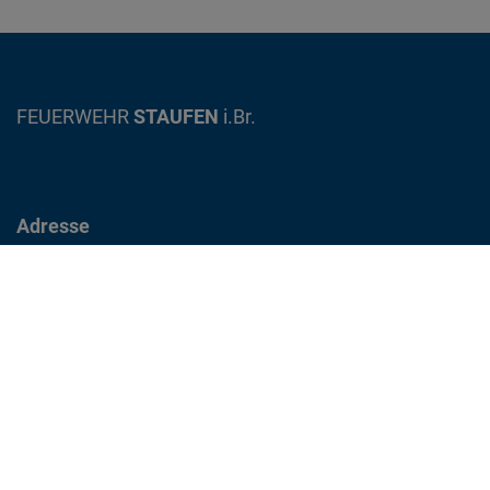
FEUERWEHR
STAUFEN
i.Br.
Adresse
Gewerbestrasse 12
79219 Staufen im Breisgau
info@feuerwehr-staufen.de