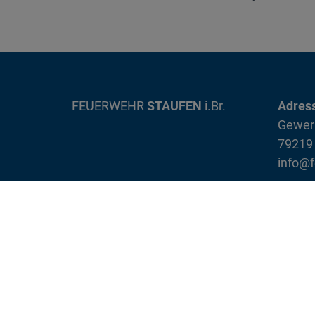
on
FEUERWEHR
STAUFEN
i.Br.
Adres
Gewer
79219 
info@f