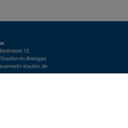
se
bestrasse 12
Staufen im Breisgau
euerwehr-staufen.de