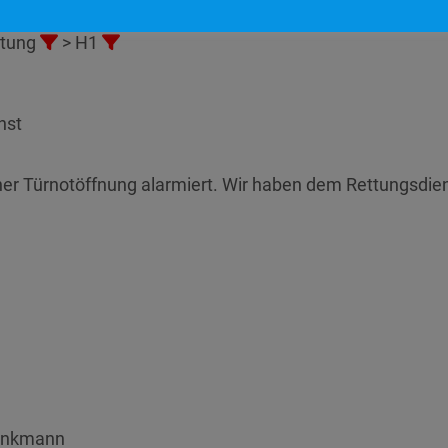
stung
> H1
nst
iner Türnotöffnung alarmiert. Wir haben dem Rettungsdi
rinkmann