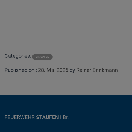
Categories:
EINSÄTZE
Posted
Published on :
28. Mai 2025
by
Rainer Brinkmann
on
FEUERWEHR
STAUFEN
i.Br.