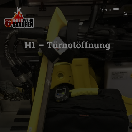
Menu
H1 – Türnotöffnung