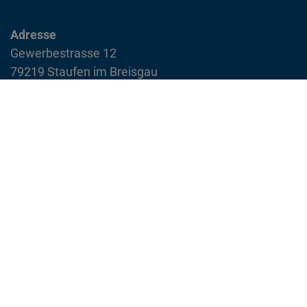
Adresse
Gewerbestrasse 12
79219 Staufen im Breisgau
info@feuerwehr-staufen.de
Interner Bereich
Impressum
Datenschutzvereinbarung