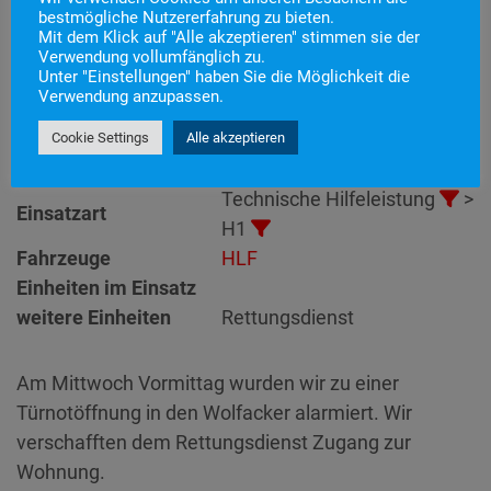
bestmögliche Nutzererfahrung zu bieten.
Mit dem Klick auf "Alle akzeptieren" stimmen sie der
Einsatznummer
27
Verwendung vollumfänglich zu.
Unter "Einstellungen" haben Sie die Möglichkeit die
Einsatzstichwort
H1 – Türnotöffnung
Verwendung anzupassen.
Einsatzort
Alarmierungszeitpunkt
28. Mai 2025 9:48
Cookie Settings
Alle akzeptieren
Einsatzdauer
32 Minuten
Technische Hilfeleistung
>
Einsatzart
H1
Fahrzeuge
HLF
Einheiten im Einsatz
weitere Einheiten
Rettungsdienst
Am Mittwoch Vormittag wurden wir zu einer
Türnotöffnung in den Wolfacker alarmiert. Wir
verschafften dem Rettungsdienst Zugang zur
Wohnung.