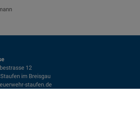
kmann
se
bestrasse 12
Staufen im Breisgau
euerwehr-staufen.de