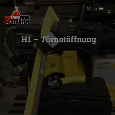
Menu
H1 – Türnotöffnung