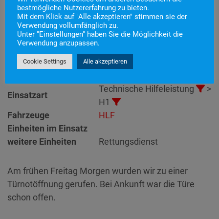
bestmögliche Nutzererfahrung zu bieten.
Mit dem Klick auf "Alle akzeptieren" stimmen sie der
Einsatznummer
76
Verwendung vollumfänglich zu.
Unter "Einstellungen" haben Sie die Möglichkeit die
Einsatzstichwort
H1 – Türnotöffnung
Verwendung anzupassen.
Einsatzort
Alarmierungszeitpunkt
29. November 2024 5:35
Cookie Settings
Alle akzeptieren
Einsatzdauer
25 Minuten
Technische Hilfeleistung
>
Einsatzart
H1
Fahrzeuge
HLF
Einheiten im Einsatz
weitere Einheiten
Rettungsdienst
Am frühen Freitag Morgen wurden wir zu einer
Türnotöffnung gerufen. Bei Ankunft war die Türe
schon offen.