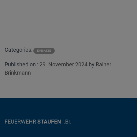
Categories:
EINSÄTZE
Posted
Published on :
29. November 2024
by
Rainer
on
Brinkmann
FEUERWEHR
STAUFEN
i.Br.