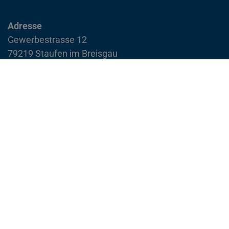
Adresse
Gewerbestrasse 12
79219 Staufen im Breisgau
info@feuerwehr-staufen.de
Interner Bereich
Impressum
Datenschutzvereinbarung