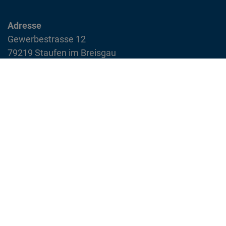
Adresse
Gewerbestrasse 12
79219 Staufen im Breisgau
info@feuerwehr-staufen.de
Interner Bereich
Impressum
Datenschutzvereinbarung