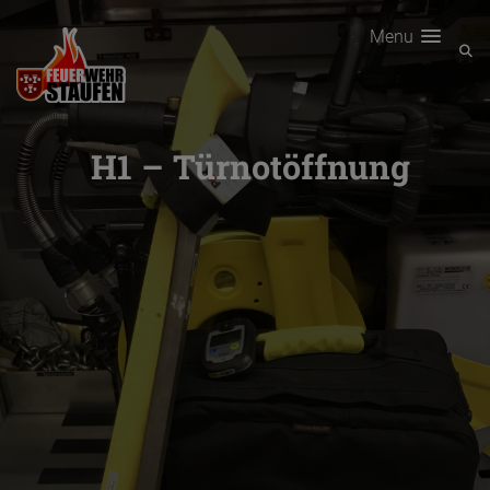
Menu
H1 – Türnotöffnung