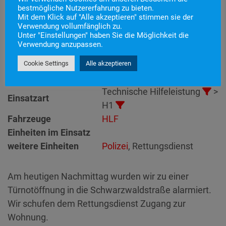
bestmögliche Nutzererfahrung zu bieten.
Mit dem Klick auf "Alle akzeptieren" stimmen sie der
Einsatznummer
117
Verwendung vollumfänglich zu.
Unter "Einstellungen" haben Sie die Möglichkeit die
Einsatzstichwort
H1 – Türnotöffnung
Verwendung anzupassen.
Einsatzort
Alarmierungszeitpunkt
16. Oktober 2023 15:37
Cookie Settings
Alle akzeptieren
Einsatzdauer
38 Minuten
Technische Hilfeleistung
>
Einsatzart
H1
Fahrzeuge
HLF
Einheiten im Einsatz
weitere Einheiten
Polizei
, Rettungsdienst
Am heutigen Nachmittag wurden wir zu einer
Türnotöffnung in die Schwarzwaldstraße alarmiert.
Wir schufen dem Rettungsdienst Zugang zur
Wohnung.