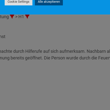
Cookie Settings
Alle akzeptieren
8
stung
> H1
nst
achte durch Hilferufe auf sich aufmerksam. Nachbarn al
ung bereits geöffnet. Die Person wurde durch die Feuer