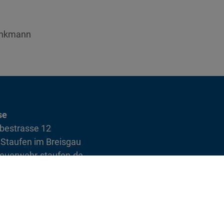
rinkmann
se
bestrasse 12
Staufen im Breisgau
euerwehr-staufen.de