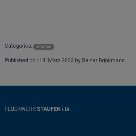
Categories:
EINSÄTZE
Posted
Published on :
14. März 2023
by
Rainer Brinkmann
on
FEUERWEHR
STAUFEN
i.Br.