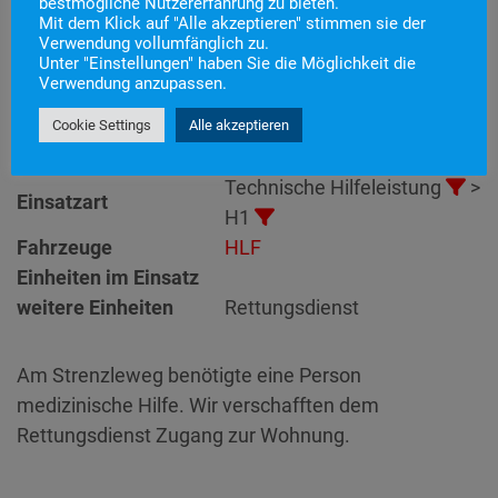
bestmögliche Nutzererfahrung zu bieten.
Mit dem Klick auf "Alle akzeptieren" stimmen sie der
Einsatznummer
17
Verwendung vollumfänglich zu.
Unter "Einstellungen" haben Sie die Möglichkeit die
Einsatzstichwort
H1 – Türnotöffnung
Verwendung anzupassen.
Einsatzort
Alarmierungszeitpunkt
14. März 2023 20:16
Cookie Settings
Alle akzeptieren
Einsatzdauer
24 Minuten
Technische Hilfeleistung
>
Einsatzart
H1
Fahrzeuge
HLF
Einheiten im Einsatz
weitere Einheiten
Rettungsdienst
Am Strenzleweg benötigte eine Person
medizinische Hilfe. Wir verschafften dem
Rettungsdienst Zugang zur Wohnung.