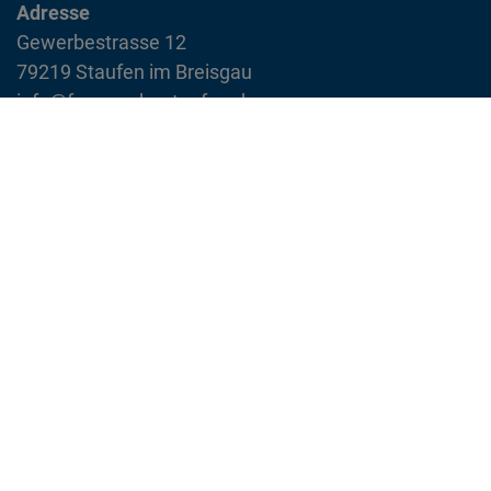
Adresse
Gewerbestrasse 12
79219 Staufen im Breisgau
info@feuerwehr-staufen.de
Interner Bereich
Impressum
Datenschutzvereinbarung