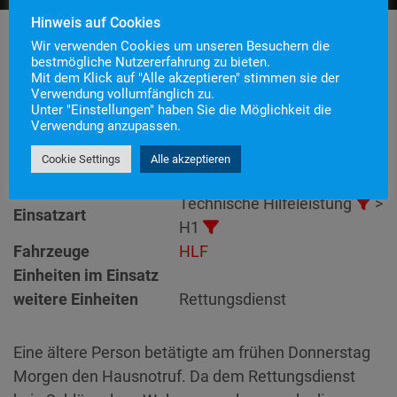
Hinweis auf Cookies
Wir verwenden Cookies um unseren Besuchern die
bestmögliche Nutzererfahrung zu bieten.
Mit dem Klick auf "Alle akzeptieren" stimmen sie der
Einsatznummer
18
Verwendung vollumfänglich zu.
Einsatzstichwort
H1 – Türnotöffnung
Unter "Einstellungen" haben Sie die Möglichkeit die
Verwendung anzupassen.
Einsatzort
Alarmierungszeitpunkt
4. Februar 2021 6:19
Cookie Settings
Alle akzeptieren
Einsatzdauer
31 Minuten
Technische Hilfeleistung
>
Einsatzart
H1
Fahrzeuge
HLF
Einheiten im Einsatz
weitere Einheiten
Rettungsdienst
Eine ältere Person betätigte am frühen Donnerstag
Morgen den Hausnotruf. Da dem Rettungsdienst