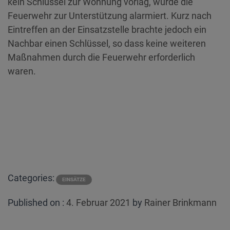
kein Schlüssel zur Wohnung vorlag, wurde die
Feuerwehr zur Unterstützung alarmiert. Kurz nach
Eintreffen an der Einsatzstelle brachte jedoch ein
Nachbar einen Schlüssel, so dass keine weiteren
Maßnahmen durch die Feuerwehr erforderlich
waren.
Categories:
EINSÄTZE
Posted
Published on :
4. Februar 2021
by
Rainer Brinkmann
on