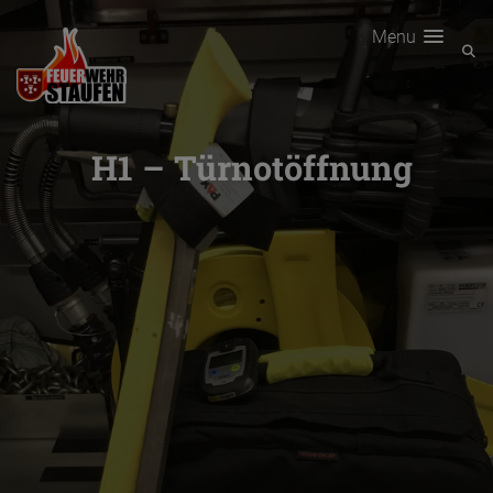
Menu
H1 – Türnotöffnung