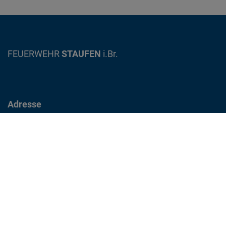
FEUERWEHR
STAUFEN
i.Br.
Adresse
Gewerbestrasse 12
79219 Staufen im Breisgau
info@feuerwehr-staufen.de