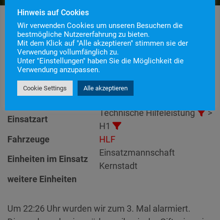
Hinweis auf Cookies
Wir verwenden Cookies um unseren Besuchern die
bestmögliche Nutzererfahrung zu bieten.
Mit dem Klick auf "Alle akzeptieren" stimmen sie der
Einsatznummer
51
Verwendung vollumfänglich zu.
Einsatzstichwort
H1 – Tierrettung
Unter "Einstellungen" haben Sie die Möglichkeit die
Verwendung anzupassen.
Einsatzort
Alarmierungszeitpunkt
5. September 2020 22:26
Cookie Settings
Alle akzeptieren
Einsatzdauer
39 Minuten
Technische Hilfeleistung
>
Einsatzart
H1
Fahrzeuge
HLF
Einsatzmannschaft
Einheiten im Einsatz
Kernstadt
weitere Einheiten
Um 22:26 Uhr wurden wir zum 3. Mal alarmiert.