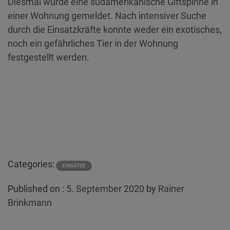
Diesmal wurde eine südamerikanische Giftspinne in
einer Wohnung gemeldet. Nach intensiver Suche
durch die Einsatzkräfte konnte weder ein exotisches,
noch ein gefährliches Tier in der Wohnung
festgestellt werden.
Categories:
EINSÄTZE
Posted
Published on :
5. September 2020
by
Rainer
on
Brinkmann