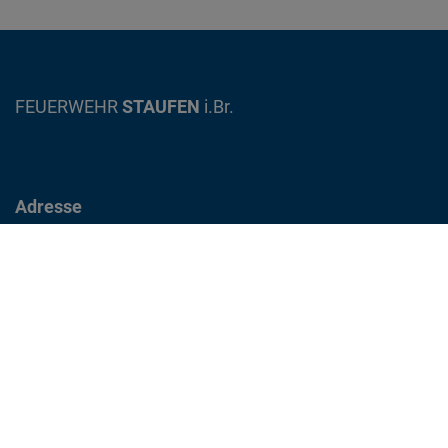
FEUERWEHR
STAUFEN
i.Br.
Adresse
Gewerbestrasse 12
79219 Staufen im Breisgau
info@feuerwehr-staufen.de