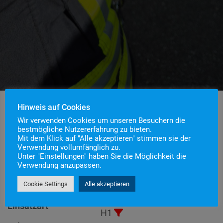
Hinweis auf Cookies
Wir verwenden Cookies um unseren Besuchern die
bestmögliche Nutzererfahrung zu bieten.
Einsatznummer
46
Mit dem Klick auf "Alle akzeptieren" stimmen sie der
Einsatzstichwort
H1 – Tierrettung
Verwendung vollumfänglich zu.
Unter "Einstellungen" haben Sie die Möglichkeit die
Einsatzort
Verwendung anzupassen.
Alarmierungszeitpunkt
10. August 2025 9:34
Cookie Settings
Alle akzeptieren
Einsatzdauer
16 Minuten
Technische Hilfeleistung
>
Einsatzart
H1