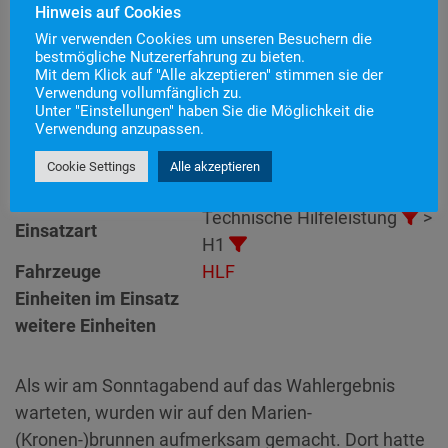
Hinweis auf Cookies
Wir verwenden Cookies um unseren Besuchern die
bestmögliche Nutzererfahrung zu bieten.
Mit dem Klick auf "Alle akzeptieren" stimmen sie der
Einsatznummer
63
Verwendung vollumfänglich zu.
Einsatzstichwort
H1 – Sonstiges
Unter "Einstellungen" haben Sie die Möglichkeit die
Verwendung anzupassen.
Einsatzort
Alarmierungszeitpunkt
19. Oktober 2025 19:01
Cookie Settings
Alle akzeptieren
Einsatzdauer
16 Minuten
Technische Hilfeleistung
>
Einsatzart
H1
Fahrzeuge
HLF
Einheiten im Einsatz
weitere Einheiten
Als wir am Sonntagabend auf das Wahlergebnis
warteten, wurden wir auf den Marien-
(Kronen-)brunnen aufmerksam gemacht. Dort hatte