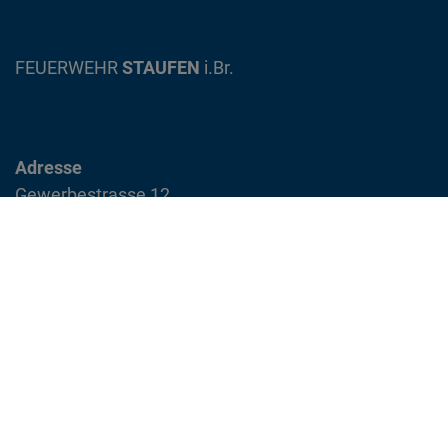
FEUERWEHR
STAUFEN
i.Br.
Adresse
Gewerbestrasse 12
79219 Staufen im Breisgau
info@feuerwehr-staufen.de
Interner Bereich
Impressum