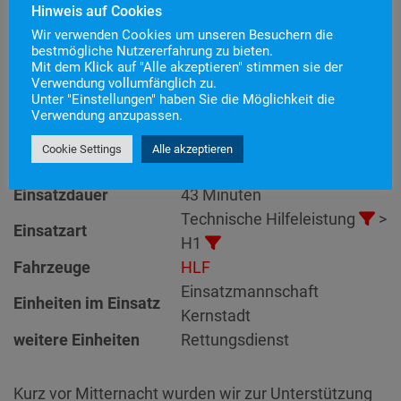
Hinweis auf Cookies
Wir verwenden Cookies um unseren Besuchern die
bestmögliche Nutzererfahrung zu bieten.
Mit dem Klick auf "Alle akzeptieren" stimmen sie der
Einsatznummer
9
Verwendung vollumfänglich zu.
H1 – Person in Zwangslage
Unter "Einstellungen" haben Sie die Möglichkeit die
Einsatzstichwort
Verwendung anzupassen.
klein
Einsatzort
Cookie Settings
Alle akzeptieren
Alarmierungszeitpunkt
17. Februar 2020 23:52
Einsatzdauer
43 Minuten
Technische Hilfeleistung
>
Einsatzart
H1
Fahrzeuge
HLF
Einsatzmannschaft
Einheiten im Einsatz
Kernstadt
weitere Einheiten
Rettungsdienst
Kurz vor Mitternacht wurden wir zur Unterstützung