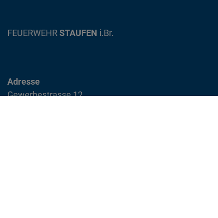
FEUERWEHR
STAUFEN
i.Br.
Adresse
Gewerbestrasse 12
79219 Staufen im Breisgau
info@feuerwehr-staufen.de
Interner Bereich
Impressum