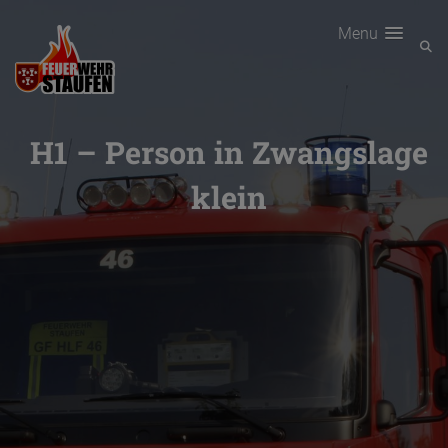
Menu
H1 – Person in Zwangslage
klein