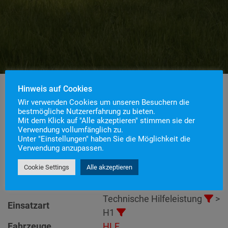
Hinweis auf Cookies
Wir verwenden Cookies um unseren Besuchern die
bestmögliche Nutzererfahrung zu bieten.
Einsatznummer
139
Mit dem Klick auf "Alle akzeptieren" stimmen sie der
H1 – Person in Zwangslage
Verwendung vollumfänglich zu.
Einsatzstichwort
Unter "Einstellungen" haben Sie die Möglichkeit die
klein
Verwendung anzupassen.
Einsatzort
Cookie Settings
Alle akzeptieren
Alarmierungszeitpunkt
3. Dezember 2021 15:51
Einsatzdauer
39 Minuten
Technische Hilfeleistung
>
Einsatzart
H1
Fahrzeuge
HLF