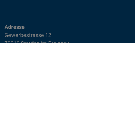
Adresse
Gewerbestrasse 12
79219 Staufen im Breisgau
info@feuerwehr-staufen.de
Interner Bereich
Impressum
Datenschutzvereinbarung