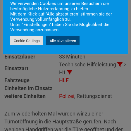
Wir verwenden Cookies um unseren Besuchern die
bestmögliche Nutzererfahrung zu bieten.
Mit dem Klick auf "Alle akzeptieren" stimmen sie der
Einsatznummer
132
Verwendung vollumfänglich zu.
Unter "Einstellungen" haben Sie die Möglichkeit die
H1 – Person in Zwangslage
Einsatzstichwort
Verwendung anzupassen.
klein
Einsatzort
Cookie Settings
Alle akzeptieren
Alarmierungszeitpunkt
27. Oktober 2021 19:12
Einsatzdauer
33 Minuten
Technische Hilfeleistung
>
Einsatzart
H1
Fahrzeuge
HLF
Einheiten im Einsatz
weitere Einheiten
Polizei
, Rettungsdienst
Zum wiederholten Mal wurden wir zu einer
Türnotöffnung in die Hauptstraße gerufen. Nach
wenigen Handgriffen war die Türe geöffnet und der