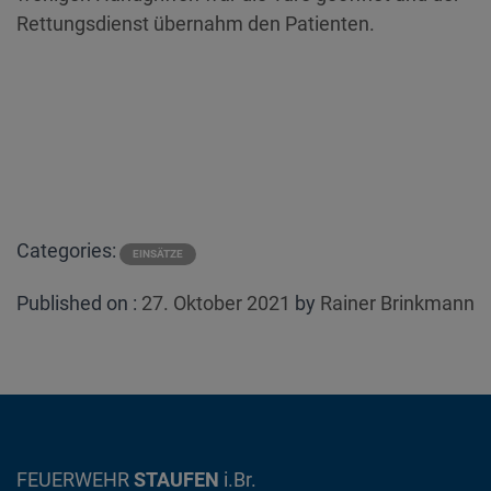
Rettungsdienst übernahm den Patienten.
Categories:
EINSÄTZE
Posted
Published on :
27. Oktober 2021
by
Rainer Brinkmann
on
FEUERWEHR
STAUFEN
i.Br.