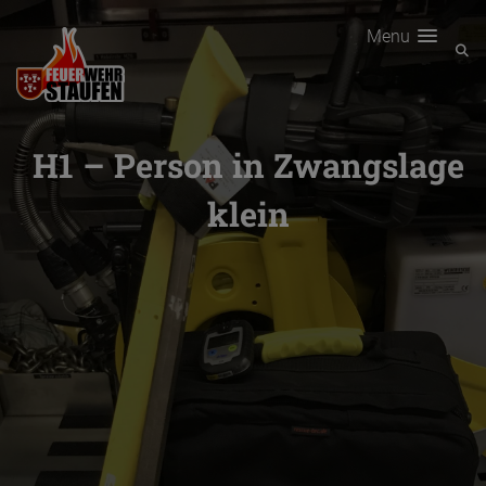
Menu
H1 – Person in Zwangslage
klein