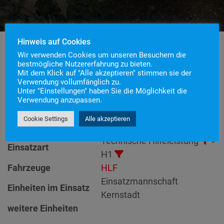
Hinweis auf Cookies
Wir verwenden Cookies um unseren Besuchern die
bestmögliche Nutzererfahrung zu bieten.
Einsatznummer
56
Mit dem Klick auf "Alle akzeptieren" stimmen sie der
Verwendung vollumfänglich zu.
Einsatzstichwort
H1 – Baum auf Fahrzeug
Unter "Einstellungen" haben Sie die Möglichkeit die
Einsatzort
Verwendung anzupassen.
Alarmierungszeitpunkt
3. Oktober 2020 13:31
Cookie Settings
Alle akzeptieren
Einsatzdauer
1 Stunde 59 Minuten
Technische Hilfeleistung
>
Einsatzart
H1
Fahrzeuge
HLF
Einsatzmannschaft
Einheiten im Einsatz
Kernstadt
weitere Einheiten