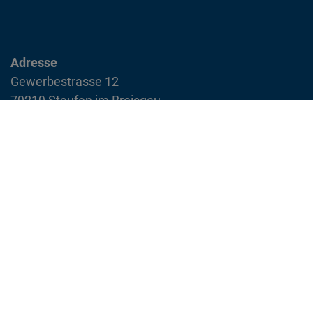
Adresse
Gewerbestrasse 12
79219 Staufen im Breisgau
info@feuerwehr-staufen.de
Interner Bereich
Impressum
Datenschutzvereinbarung