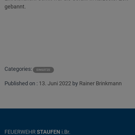
gebannt.
Categories:
EINSÄTZE
Posted
Published on :
13. Juni 2022
by
Rainer Brinkmann
on
FEUERWEHR
STAUFEN
i.Br.