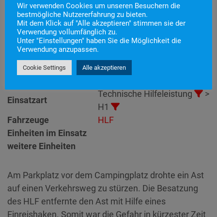
Wir verwenden Cookies um unseren Besuchern die
bestmögliche Nutzererfahrung zu bieten.
Mit dem Klick auf "Alle akzeptieren" stimmen sie der
Einsatznummer
32
Verwendung vollumfänglich zu.
Unter "Einstellungen" haben Sie die Möglichkeit die
Einsatzstichwort
H1 – Baum/Ast entfernen
Verwendung anzupassen.
Einsatzort
Alarmierungszeitpunkt
13. Juni 2022 18:03
Cookie Settings
Alle akzeptieren
Einsatzdauer
32 Minuten
Technische Hilfeleistung
>
Einsatzart
H1
Fahrzeuge
HLF
Einheiten im Einsatz
weitere Einheiten
Am Parkplatz vor dem Campingplatz drohte ein Ast
auf einen Verkehrsweg zu stürzen. Die Besatzung
des HLF entfernte den Ast mit Hilfe eines
Einreishaken. Somit war die Gefahr in kürzester Zeit