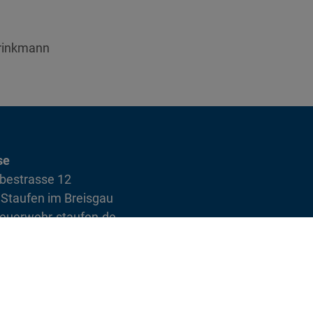
Brinkmann
se
bestrasse 12
Staufen im Breisgau
euerwehr-staufen.de