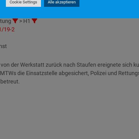
Cookie Settings
Alle akzeptieren
:36
stung
> H1
/19-2
nst
von der Werkstatt zurück nach Staufen ereignete sich kur
MTWs die Einsatzstelle abgesichert, Polizei und Rettung
 betreut.